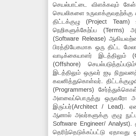
செயல்பாட்டை விளக்கவும் கேள்
செயலிகளை உருவாக்குவதற்க்கு 
திட்டக்குழு (Project Team) 
நெறிகளுக்கேற்ப்ப (Terms) 
(Software Release) ஆகியவற்றை
பிரத்தியேகமாக ஒரு திட்ட மேலாள
வாடிக்கையாளர் இடத்திலும் (
(Offshore) செயல்படுத்தப்ப
இடத்திலும் ஒருவர் ஐடி நிறுவனத
கவனித்துகொள்வர். திட்டக்குழுவ
(Programmers) சேர்த்துக்கொள்ள
அளவைப்பொருத்து ஒருவரோ அல்
இருப்பர்(Architect / Lead). 
ஆனால் அவர்களுக்கு குழு நு
Software Engineer/ Analyst). 
தெரிந்தெடுக்கப்பட்டு ஏதாவது ஒரு