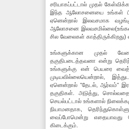
சரியாகப்பட்டால் முதல் கேள்விக
இந்த ஆலோசனையை உங்கள் பிள
ஏனென்றால் இலவசமாக வழங்கும
ஆலோசனை இலவசமில்லை(உங்களிடம
சில வேலைகள் காத்திருக்கிறது) எ
உங்களுக்கான முதல் வ
தகுதிபடைத்தவனா என்று தெரிந்த
உங்களுக்கு என் பெயரை வைத்
முடியவில்லையென்றால், இத்து
ஏனென்றால் "தேடல், ஆர்வம்" இ
தகுதிகள். அடுத்து, சொல்வதை
செயல்பட்டால் உங்களால் நிலைக்க
நியாமனதாக, தெரிந்துகொள்ளு
வைப்போமென்று எதையாவது கேட
கிடைக்கும்.