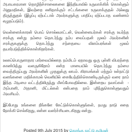
அபாயகரமான தொழிற்ச்சாலைகளை இந்தியாவில் உருவாக்கிக் கொள்ளும்
அனுமதிகள், இவற்றை எளிதாக்கும் சட்டங்களை உருவாக்குதல் அல்லது
திருத்துதல் (இழப்பு ஏற்பட்டால் அவர்களுக்கு பாதிப்பு ஏற்ப்படாத வண்ணம்
எழுதப்படும்).
வெள்ளைக்காரன் பொய் சொல்லமாட்டன், வெள்ளையர்கள் சரக்கு உயர்ந்த
சரக்கு என்று நம்மை தொடர்ந்து நம்ப வைப்பதன் மூலம் அவர்களின்
சரக்குகளுக்கு தொடர்ந்து சந்தையை விளம்பரங்கள் மூலம்
தயார்படுத்திக்கொள்கிறார்கள்.
உலகப்பொருளாதார பார்வையில்லாத நம்மிடம் ஏதாவது ஒரு புள்ளி விபரத்தை
காண்பித்து வளருகிறோம் என்ற மாயையில் தொடர்ந்து நம்மை
வைத்திருப்பது அவர்களின் முதலுக்கு லாபம். கிராமங்கள் மற்றும் உள்நாட்டு
வளங்களை மதிக்காமல் வெளியில் கையேந்திக்கொண்டிருக்கும் வரை நாம்
இந்த அடிமை வட்டத்திலிருந்து மீளப்போவதில்லை. இன்றைய நவாப்கள் -
அம்பானி, அதானி, மிட்டல்கள் என்பதை நாம் புரிந்துகொள்ளுவதும்
அவசியம்.
இப்போது உங்களை நீங்களே கேட்டுக்கொள்ளுங்கள், நமது நாடு எதை
நோக்கி செல்கிறது, என்ன வளர்ச்சியடைகிறது என்று.
Posted
9th July 2015
by
கொங்கு நாட்டு தமிழன்