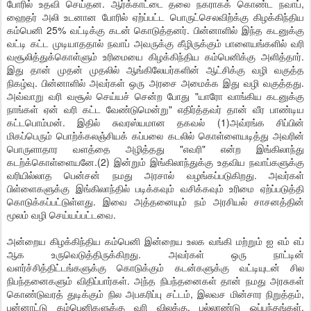
போரில் உதவி செய்தன. ஆர்க்காட்டை தலை நகராகக் கொண்ட நவாப்,
ஹைதர் அலி உடனான போரில் ஏற்ப்பட்ட பொருட்செலவிற்க்கு கிழக்கிந்திய
கம்பெனி 25% வட்டிக்கு கடன் கொடுத்தனர். பின்னாளில் இந்த கடனுக்கு
வட்டி கட்ட முடியாததால் நவாப் அவருக்கு கீழிருக்கும் பாளையங்களில் வரி
வசூலித்துக்கொள்ளும் உரிமையை கிழக்கிந்திய கம்பெனிக்கு அளித்தார்.
இது தான் முதன் முதலில் ஆங்கிலேயர்களின் ஆட்சிக்கு வழி வகுத்த
நிகழ்வு. பின்னாளில் அவர்கள் ஒரு அரசை அமைக்க இது வழி வகுத்தது.
அவ்வாறு வரி வசூல் செய்யச் சென்ற போது "யாரோ வாங்கிய கடனுக்கு
நாங்கள் ஏன் வரி கட்ட வேண்டுமென்று" எதிர்த்தவர் தான் வீர பாண்டிய
கட்டபொம்மன். இதில் சுவரஸ்யமான தகவல் (1)அவ்ரங்க சிப்பின்
மிகப்பெரும் பொற்க்கலஞ்சியக் கப்பலை கடலில் கொள்ளையடித்து அவரின்
பொருளாதார வளத்தை அழித்தது "எவரி" என்ற இங்கிலாந்து
கடற்க்கொள்ளையனே.(2) இன்றும் இங்கிலாந்துக்கு உதவிய நவாப்களுக்கு
வரியில்லாத பென்சன் நமது அரசால் வழங்கப்படுகிறது. அவர்கள்
பிள்ளைகளுக்கு இங்கிலாந்தில் படிக்கவும் வசிக்கவும் உரிமை ஏற்ப்படுத்தி
கொடுக்கப்பட்டுள்ளது. இவை அத்தனையும் நம் அரசியல் சாசனத்தின்
மூலம் வழி செய்யப்பட்டவை.
அன்றைய கிழக்கிந்திய கம்பெனி இன்றைய உலக வங்கி மற்றும் ஐ எம் எப்
ஆக உருவெடுத்திருக்கிறது. அவர்கள் ஒரு நாட்டின்
வளர்ச்சித்திட்டங்களுக்கு கொடுக்கும் கடன்களுக்கு வட்டியுடன் சில
நிபந்தனைகளும் விதிப்பார்கள். அந்த நிபந்தனைகள் தான் நமது அரசுகள்
கொண்டுவரத் துடிக்கும் நில அபகரிப்பு சட்டம், இலவச மின்சார நிறுத்தம்,
பன்னாட்டு கம்பெனிகளுக்கு வரி விலக்கு, பல்லாண்டு ஒப்பந்தங்கள்,