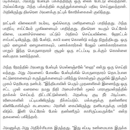
படிக்கவும், அவரது பேஸ்புக் பக்கத்திற்கு ஒரு லைக் போட்டு வைத்தான்.
அவ்வப்போது அந்த பக்கத்தில் கருத்துக்களையும் பதிவு செய்துவந்தான்.
அதிலிருந்து திடீரென அவனக்கு நட்புக் கோரிக்கைகள் குவிந்தது.
நாட்டின் விலைவாசி உயர்வு, ஒவ்வொரு மனிதனையும் பாதித்தது. அந்த
பாதிப்பு சாப்ட்வேர் முகிலனையும் பாதித்தது. திடீரென உயரும் பெட்ரோல்
விலை, பயணச்செலவை மட்டும் அதிகம் செய்யவில்லை. ஹோட்டல்
சாப்பாட்டிலிருந்து, டூத் பேஸ்டு, காபி வரை கொண்டு வந்து நிறுத்தியது. ஒரு
புறம் ஏழைகள் ஏழைகளாகவும், பணக்காரர்கள் மேலும் பணக்காரர்களாக
மாறும் இந்த பொருளாதாரச் சூழல் ஒரு சட்டப்படி நடக்கும் கொள்ளை
என்பதாக உணர்ந்தான்.
அந்த நேரத்தில் அவனது பேஸ்புக் மெஸ்ஸஞ்சரில் "ஹை" என்று ஒரு செய்தி
வந்தது. அது அவனைப் போலவே பேஸ்புக்கில் பொருளாதாரம் தொடர்பான
கட்டுரைகளையும் கருத்துக்களையும் பகிர்ந்து கொள்ளும் குழுவில் இருக்கும்
முகம் தெரியாத நண்பர். "இந்தியாவின் பெரும் முதலாளிகள் இணைந்து ஒரு
சட்ட முன் வரைவை நமது நிதி அமைச்சரின் மூலம் பாராளுமன்றத்தில்
தாக்கல் செய்யத் திட்டமிட்டுள்ளனர். அதன்படி குடி நீர் அடிப்படை
உரிமைகளின் பட்டியலிலிருந்து நீக்கப்படும். மக்களுக்கு தண்ணீரை
வினியோகிக்கும் கடமையை அரசின் கையிலிருந்து தனியாருக்கு மாற்றி
விடும். இனி பெட்ரோல் போல் தண்ணீரும் காசிருப்பவருக்கே" என்ற
தகவலைப் பகிர்ந்தார்.
அவனுக்கு அது அதிர்ச்சியாக இருந்தது. "இது எப்படி உண்மையாக இருக்க