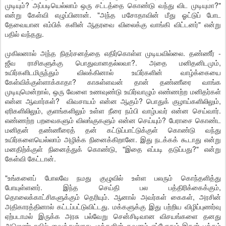
முடியும்? அப்படியெல்லாம் ஒரு சட்டத்தை கொண்டு வந்து விட முடியுமா?"
என்று கேள்வி எழுப்பினான். "அந்த மசோதாவின் மீது ஓட்டுப் போட
தேவையான எம்பிக் களின் ஆதரவை விலைக்கு வாங்கி விட்டனர்" என்று
பதில் வந்தது.
முகிலனால் அந்த நிதர்சனத்தை எதிர்கொள்ள முடியவில்லை. தண்ணீர் -
ஜீவ ராசிகளுக்கு பொதுவானதல்லவா?. அதை மனிதனிடமும்,
உயிர்களிடமிருந்தும் விலக்கினால் உயிர்களின் வாழ்க்கையை
கேள்விக்குள்ளாக்காதா? காசுள்ளவன் தான் தண்ணீரை வாங்க
முடியுமென்றால், ஒரு வேளை உணவுண்டு உயிர்வாழும் எண்ணற்ற மனிதர்கள்
என்ன ஆவார்கள்? விவசாயம் என்ன ஆகும்? பொதுக் குழாய்களிலிலும்,
ஏரிகளிலிலும், குளங்களிலும் உள்ள நீரை நம்பி வாழ்பவர் என்ன செய்வார்.
எண்ணற்ற பறவைகளும் விலங்குகளும் என்ன செய்யும்? பேராசை கொண்ட
மனிதன் தண்ணீரைத் தன் கட்டுப்பாட்டுக்குள் கொண்டு வந்து
உயிர்களையெல்லாம் அழிக்க நினைக்கிறானே. இது நடக்கக் கூடாது என்று
மனதிற்க்குள் நினைத்துக் கொண்டு, "இதை எப்படி தடுப்பது?" என்று
கேள்வி கேட்டான்.
"உங்களைப் போலவே நமது குழுவில் உள்ள பலரும் கொந்தளித்து
போயுள்ளனர். இந்த செய்தி பல பத்திரிக்கைக்கும்,
தொலைக்காட்சிகளுக்கும் தெரியும். ஆனால் அவர்கள் கைகள், அரசின்
அதிகாரத்தினால் கட்டப்பட்டுவிட்டது. மக்களுக்கு இது பற்றிய விழிப்புணர்வு
ஏற்படாமல் இருக்க அரசு பல்வேறு சென்சிடிவான விசயங்களை தனது
அஜெண்டாவில் வைத்துள்ளது. மக்களின் கவனம் எப்போதும் இதன் பக்கம்