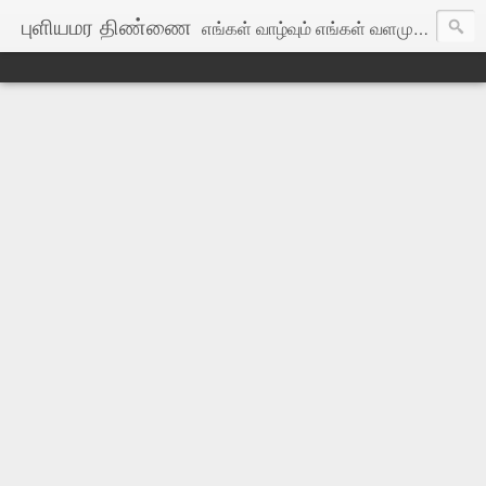
புளியமர திண்ணை
எங்கள் வாழ்வும் எங்கள் வளமும் மங்காத தமிழென்று சங்கே முழங்கு! எங்கள் பகைவர் எங்கோ மறைந்தார்: இங்குள்ள தமிழர்கள் ஒன்றாதல் கண்டே!