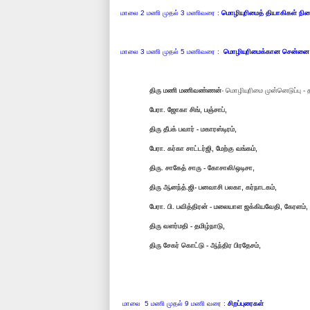
மாலை 2 மணி முதல் 3 மணிவரை :
மொழியுரிமைத் தியாகிகள் நி
மாலை 3 மணி முதல் 5 மணிவரை :
மொழியுரிமைக்கான சென்னை
திரு மணி மணிவண்ணன்
- மொழியுரிமை முன்னெடுப்பு - 
பேரா. ஜோகா சிங், பஞ்சாப்,
திரு தீபக் பவார் - மகாரஸ்டிரம்,
பேரா. கர்கா சாட்டர்ஜி, மேற்கு வங்கம்,
திரு. சாகேத் சாரு - கோசாலி/ஒடிசா,
திரு ஆனந்த்.ஜி- பனவாசி பலகா, கர்நாடகம்,
பேரா. பி. பவித்திரன் - மலையாள ஜக்கியவேதி, கேரளம்,
திரு வளர்மதி - தமிழ்நாடு,
திரு சேகர் கொட்டு - ஆந்திர பிரதேசம்,
மாலை 5 மணி முதல் 9 மணி வரை :
சிறப்புரைகள்