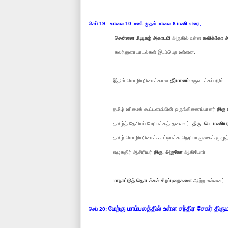
செப் 19 : காலை 10 மணி முதல் மாலை 6 மணி வரை,
சென்னை மியூசுஜ் அகாடமி
அருகில் உள்ள
கவிக்கோ அ
கலந்துரையாடல்கள் இடம்பெற உள்ளன.
இதில் மொழியுரிமைக்கான
தீர்மானம்
உருவாக்கப்படும்.
தமிழ் உரிமைக் கூட்டமைப்பின் ஒருங்கிணைப்பாளர்
திரு 
தமிழ்த் தேசியப் பேரியக்கத் தலைவர்,
திரு. பெ. மணிய
தமிழ் மொழியுரிமைக் கூட்டியக்க நெரியாளுகைக் குழு
எழுகதிர் ஆசிரியர்
திரு. அருகோ
ஆகியோர்
மாநாட்டுத் தொடக்கச் சிறப்புறைகளை
ஆற்ற உள்ளனர்.
மேற்கு மாம்பலத்தில் உள்ள சந்திர சேகர் தி
செப் 20: