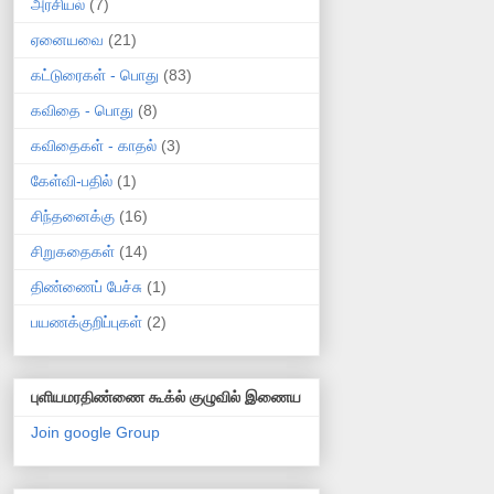
அரசியல்
(7)
ஏனையவை
(21)
கட்டுரைகள் - பொது
(83)
கவிதை - பொது
(8)
கவிதைகள் - காதல்
(3)
கேள்வி-பதில்
(1)
சிந்தனைக்கு
(16)
சிறுகதைகள்
(14)
திண்ணைப் பேச்சு
(1)
பயணக்குறிப்புகள்
(2)
புளியமரதிண்ணை கூக்ல் குழுவில் இணைய
Join google Group