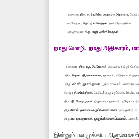
தலைமை
திரு. சாந்தலிங்க மருதாசல அடிகளார்
, பேருர
வரவேற்புரை
தோழர் பாவேந்தன்
, தமிழ்தேச நடுவம்,
அறிமுகவுரை
திரு. ஆழி செந்தில்நாதன்
,
நமது மொழி, நமது அதிகாரம், மாநா
தலைமை
திரு. பழ. நெடுமாறன்
, தலைவர், தமிழர் தேசி
திரு.
தொல். திருமாவளவன்
, தலைவர், விடுதலை சிறுத்த
திரு.
எம்.எச். ஜவாகிருல்லா
, மூத்த தலைவர், மனிதநேய மக
தோழர்
சி.மகேந்திரன்
, தேசியக் குழு உறுப்பினர், இந்திய கம
திரு.
தி. வேல்முருகன்
, நிறுவனர் - தலைவர், தமிழக வாழ்வு
திரு
சீமான், தலைமை ஒருங்கிணைப்பாளர்
, நாம் தமிழர் கட்
ஒருங்கிணைப்பாளர்
திரு
சுப. உதயகுமாரன்
,
, பச்சைத்
இன்னும் பல முக்கிய ஆளும