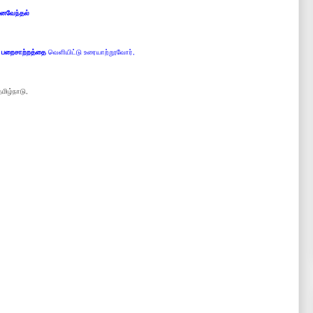
னைவேந்தல்
 பறைசாற்றத்தை
வெளியிட்டு உரையாற்றூவோர்,
தமிழ்நாடு,