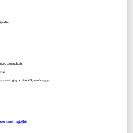
ரங்கில்
கி.த. பச்சையப்பன்
ரசன்
,
த்தலைவர்
திரு பா. செயப்பிரகாசம்
மற்றும்,
ருமண மண்டபத்தில்