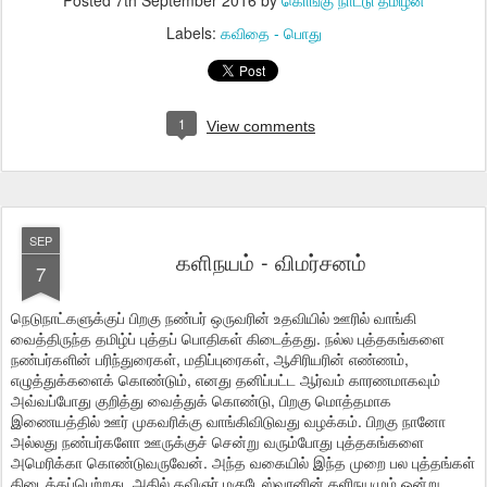
Posted
7th September 2016
by
கொங்கு நாட்டு தமிழன்
Labels:
கவிதை - பொது
1
View comments
SEP
களிநயம் - விமர்சனம்
7
நெடுநாட்களுக்குப் பிறகு நண்பர் ஒருவரின் உதவியில் ஊரில் வாங்கி
வைத்திருந்த தமிழ்ப் புத்தப் பொதிகள் கிடைத்தது. நல்ல புத்தகங்களை
நண்பர்களின் பரிந்துரைகள், மதிப்புரைகள், ஆசிரியரின் எண்ணம்,
எழுத்துக்களைக் கொண்டும், எனது தனிப்பட்ட ஆர்வம் காரணமாகவும்
அவ்வப்போது குறித்து வைத்துக் கொண்டு, பிறகு மொத்தமாக
இணையத்தில் ஊர் முகவரிக்கு வாங்கிவிடுவது வழக்கம். பிறகு நானோ
அல்லது நண்பர்களோ ஊருக்குச் சென்று வரும்போது புத்தகங்களை
அமெரிக்கா கொண்டுவருவேன். அந்த வகையில் இந்த முறை பல புத்தங்கள்
கிடைக்கப்பெற்றது. அதில் கவிஞர் மகுடேஸ்வரனின் களிநயமும் ஒன்று.