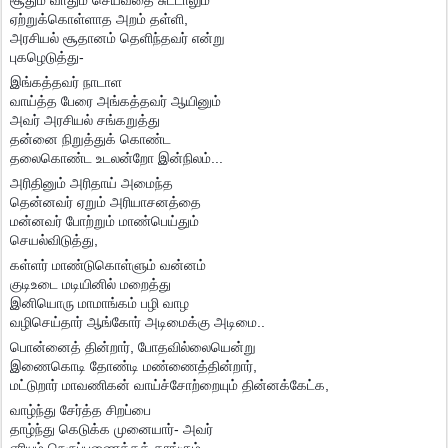
சூதும் வாதும் செய்வதை சுட்டாலும்
ஏற்றுக்கொள்ளாத அறம் தள்ளி,
அரசியல் சூதானம் தெளிந்தவர் என்று
புகழெடுத்து-
இங்கத்தவர் நாடாள
வாய்த்த பேரை அங்கத்தவர் ஆயினும்
அவர் அரசியல் சங்கறுத்து
தன்னை நிறுத்துக் கொண்ட
தலைகொண்ட உடலன்றோ இன்நிலம்...
அரிதினும் அரிதாய் அமைந்த
தென்னவர் ஏறும் அரியாசனத்தை
மன்னவர் போற்றும் மாண்பெய்தும்
செயல்விடுத்து,
கள்ளர் மாண்டுகொள்ளும் வன்னம்
குடிஉடை மடியினில் மறைத்து
இனியொரு மாமாங்கம் பழி வாழ
வழிசெய்தார் ஆங்கோர் அடிமைக்கு அடிமை..
பொன்னைத் தின்றார், போதவில்லையென்று
இணைகொடி தோண்டி மண்ணைத்தின்றார்,
மட்டுறார் மாவணிகன் வாய்ச்சோற்றையும் தின்னக்கேட்க,
வாழ்ந்து சேர்த்த சிறப்பை
தாழ்ந்து கெடுக்க முனையார்- அவர்