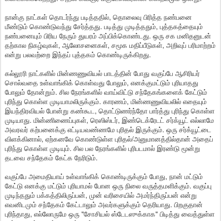
நான்கு நாட்கள் தொடர்ந்து படித்ததில், தொலைவு பிரித்த நண்பனை
மீண்டும் கொண்டுவந்து சேர்த்தது. படித்து முடித்ததும், புத்தகத்தையும்
நண்பனையும் பிரிய நேரும் துயரம் அப்பிக்கொண்டது. ஒரு சக மனிதனுடன்
தற்கால நிகழ்வுகள், ஆலோசனைகள், சமூக மதிப்பீடுகள், அறிவுப் பரிமாற்றம்
என்று பலவற்றை இந்தப் புத்தகம் கொண்டிருக்கிறது.
கல்லூரி நாட்களில் மின்ணணுவியல் பாடத்தின் போது வகுப்பே ஆசிரியர்
சொல்வதை உள்வாங்கிக் கொள்வது போலும், எனக்குமட்டும் புரியாதது
போலும் தோன்றும். சில நேரங்களில் வாய்விட்டு சந்தேகங்களைக் கேட்டும்
புரிந்து கொள்ள முடியாமலிருக்கும். காரணம், மின்ணணுவியலில் எதையும்
இயந்திரவியல் போன்று கண்கூட, தொட்டுணர்ந்தோ பார்த்து புரிந்து கொள்ள
முடியாது. மின்ணிணைப்புகள், ரெஸிஸ்டர், இண்டெக்ரேடட் சர்க்யூட் எல்லாமே
அவரவர் கற்பனைக்கு எட்டியவண்ணமே புரிதல் இருக்கும். ஒரு சர்க்யூட்டை
விளக்கினால், ஏற்கனவே கொண்டுள்ள புரிதல்/அனுமானத்தில்தான் அதைப்
புரிந்து கொள்ள முடியும். சில பல நேரங்களில் புரிபடமால் இரண்டு மூன்று
தடவை சந்தேகம் கேட்க நேரிடும்.
வகுப்பே அமைதியாய் உள்வாங்கிக் கொண்டிருக்கும் போது, நான் மட்டும்
கேட்டு எனக்கு மட்டும் புரியாமல் போன ஒரு நிலை வருத்தமளிக்கும். வகுப்பு
முடிந்ததும் பக்கத்திலிருப்பன், முன் வரிசையில் அமர்ந்திருப்பன் என்று
எவனிடமும் சந்தேகம் கேட்டாலும் அவர்களுக்கும் தெரியாது. பிறகுதான்
புரிந்தாது, எல்லோருமே ஒரு "சோசியல் ஸ்டேடஸுக்காக" பிடித்து வைத்துள்ள