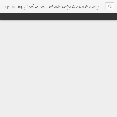
புளியமர திண்ணை
எங்கள் வாழ்வும் எங்கள் வளமும் மங்காத தமிழென்று சங்கே முழங்கு! எங்கள் பகைவர் எங்கோ மறைந்தார்: இங்குள்ள தமிழர்கள் ஒன்றாதல் கண்டே!