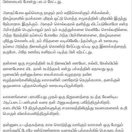
பிள்ளையார் போன்று பாடம் கேட்டது.
அதைப்போல ஒவ்வொரு நாளும் நாம் எதிர்கொள்ளும் சிக்கல்கள்,
நிகழ்வுகளில் நமக்கான புரிதல் ஒட்டு மொத்த சமூகத்தின் புரிதலில் இருந்து
நேர்மாறாக இருக்கும். அதைச் சொல்வதால் தனித்து விடப்படுவோமோ என்ற
அச்சத்தில் பெரும்பாலும் நாம் நம் கருத்துக்களை வெளியே சொல்வதில்லை.
அந்த நேரத்தில் நம்மைப் போலவே அந்த பிரச்சினைகளை, நிகழ்வுகளை
புரிந்து கொண்டவர், நம் சிந்தனை வடிவிலேயே ந்தம்ன்முடன் உரையாடி
நம்மை அடுத்த நிலைக்குக் கொண்டு சேர்ப்பது எப்படி ஒரு இணக்கத்தைத்
தருமோ, அதே உணர்வு களிநயம் படித்த பின் ஏற்பட்டது.
தன்னை ஒரு சமூகத்தின் உயர் நிலையின் எனவோ, கல்வி, கேள்வியில்
ஏனையோரை விட தான் உயர்ந்தவர் என்று பக்கத்தின் ஏதாவது ஒரு
மூலையில் தன்னுயர்வை வைக்காமல் எழுததாத நவீன
எழுத்தாளர்களிலிருந்து வாசகனின் மனதோடு நெருக்கமாக, தனக்குள்
ஒருவனாக புத்தகமெங்கும் உரையாடியிருக்கிறார்.
வாகனங்களை பராமரிப்பது முதல் ஒரு நிறுவனத்தை நடத்த வேண்டிய
அடிப்படைப் பண்புகள் வரை தன் அனுபவத்தை பகிர்ந்திருக்கிறார்.
கடைசியில் 13 திருக்குறள்களுக்கு சமகாலத்திலிருந்து உவமைகளைக் கூறி
பொருள் விளக்கமளித்திருக்கிறார்.
தன்னுடைய புத்தகத்தை காசு கொடுத்து வாங்கும் வாசகன் ஒரு போதும்
ஏமாந்துவிட்டோமே என்றெண்ணாத வகையில் புத்தகத்தில் பொருளடக்கம்