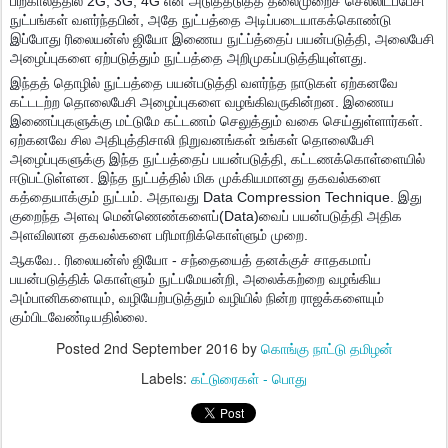
பிற்காலத்தில் 2G, 3G, 4G என அடுத்தடுத்த தலைமுறைச் செல்லிடப்பேசி
நுட்பங்கள் வளர்ந்தபின், அதே நுட்பத்தை அடிப்படையாகக்கொண்டு
இப்போது ரிலையன்ஸ் ஜியோ இணைய நுட்ப்த்தைப் பயன்படுத்தி, அலைபேசி
அழைப்புகளை ஏற்படுத்தும் நுட்பத்தை அறிமுகப்படுத்தியுள்ளது.
இந்தத் தொழில் நுட்பத்தை பயன்படுத்தி வளர்ந்த நாடுகள் ஏற்கனவே
கட்டடற்ற தொலைபேசி அழைப்புகளை வழங்கிவருகின்றன. இணைய
இணைப்புகளுக்கு மட்டுமே கட்டணம் செலுத்தும் வகை செய்துள்ளார்கள்.
ஏற்கனவே சில அதிபுத்திசாலி நிறுவனங்கள் உங்கள் தொலைபேசி
அழைப்புகளுக்கு இந்த நுட்பத்தைப் பயன்படுத்தி, கட்டணக்கொள்ளையில்
ஈடுபட்டுள்ளன. இந்த நுட்பத்தில் மிக முக்கியமானது தகவல்களை
கத்தையாக்கும் நுட்பம். அதாவது Data Compression Technique. இது
குறைந்த அளவு மென்ணெண்களைப்(Data)வைப் பயன்படுத்தி அதிக
அளவிலான தகவல்களை பரிமாறிக்கொள்ளும் முறை.
ஆகவே.. ரிலையன்ஸ் ஜியோ - சந்தையைத் தனக்குச் சாதகமாப்
பயன்படுத்திக் கொள்ளும் நுட்பமேயன்றி, அலைக்கற்றை வழங்கிய
அம்பானிகளையும், வழியேற்படுத்தும் வழியில் நின்ற ராஜக்களையும்
கும்பிடவேண்டியதில்லை.
Posted
2nd September 2016
by
கொங்கு நாட்டு தமிழன்
Labels:
கட்டுரைகள் - பொது