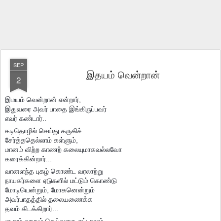
SEP
இதயம் வென்றான்
2
இமயம் வென்றான் என்றார்,
இதுவரை அவர் பாதை இங்கிருப்பவர்
எவர் கண்டார்..
கடிதொழில் செய்து கருகிச்
சேர்த்ததெல்லாம் கள்ளும்,
மானம் விற்ற காணற் கலையுமாகவல்லவோ
கரைக்கின்றார்...
வானளந்த புகழ் கொண்ட வரலாற்று
நாயகர்களை ஏடுகளில் மட்டும் கொண்டு
மோடியென்றும், மோகனென்றும்
அவர்பாதத்தில் தலையணைக்க
தவம் கிடக்கிறார்...