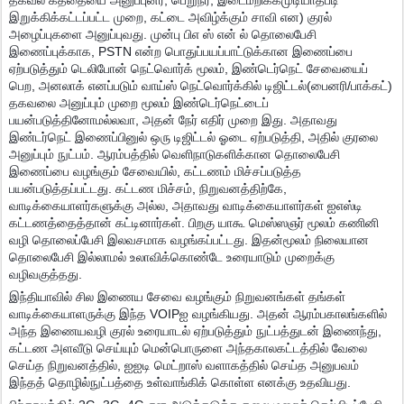
தகவல் கத்தையை அனுப்புனர், பெறுநர், இடைமறிக்கமுடியாதபடி
இறுக்கிக்கட்டப்பட்ட முறை, கட்டை அவிழ்க்கும் சாவி என) குரல்
அழைப்புகளை அனுப்புவது. முன்பு பிஎ ஸ் என் ல் தொலைபேசி
இணைப்புக்காக, PSTN என்ற பொதுப்ப
யப்பாட்டுக்கான இணைப்பை
ஏற்படுத்தும் டெலிபோன் நெட்வொர்க் மூலம், இண்டெர்நெட் சேவையைப்
பெற, அனலாக் எனப்படும் வாய்ஸ் நெட்வொர்க்கில் டிஜிட்டல்(பைனரி/பாக்கட்)
தகவலை அனுப்பும் முறை மூலம் இண்டெர்நெட்டைப்
பயன்படுத்தினோமல்லவா, அதன் நேர் எதிர் முறை இது. அதாவது
இண்டர்நெட் இணைப்பினுல் ஒரு டிஜிட்டல் ஓடை ஏற்படுத்தி, அதில் குரலை
அனுப்பும் நுட்பம். ஆரம்பத்தில் வெளிநாடுகளிக்கான தொலைபேசி
இணைப்பை வழங்கும் சேவையில், கட்டணம் மிச்சப்படுத்த
பயன்படுத்தப்பட்டது. கட்டண மிச்சம், நிறுவனத்திற்கே,
வாடிக்கையாளர்களுக்கு அல்ல, அதாவது வாடிக்கையாளர்கள் ஐஎஸ்டி
கட்டணத்தைத்தான் கட்டினார்கள். பிறகு யாகூ மெஸ்ஸஞர் மூலம் கணினி
வழி தொலைப்பேசி இலவசமாக வழங்கப்பட்டது. இதன்மூலம் நிலையான
தொலைபேசி இல்லாமல் உலாவிக்கொண்டே உரையாடும் முறைக்கு
வழிவகுத்தது.
இந்தியாவில் சில இணைய சேவை வழங்கும் நிறுவனங்கள் தங்கள்
வாடிக்கையாளருக்கு இந்த VOIPஐ வழங்கியது. அதன் ஆரம்பகாலங்களில்
அந்த இணையவழி குரல் உரையாடல் ஏற்படுத்தும் நுட்பத்துடன் இணைந்து,
கட்டண அளவீடு செய்யும் மென்பொருளை அந்தகாலகட்டத்தில் வேலை
செய்த நிறுவனத்தில், ஐஐடி மெட்றாஸ் வளாகத்தில் செய்த அனுபவம்
இந்தத் தொழில்நுட்பத்தை உள்வாங்கிக் கொள்ள எனக்கு உதவியது.