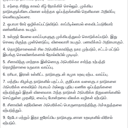
1. சந்தை சிறிது காலம் கீழ் நோக்கிச் செல்லும். முக்கிய
நாடுகளுக்கிடையிலான வர்த்தக ஒப்பந்தங்களில் தெளிவான அறிவிப்பு
வெளிவரும்வரை.
2. ஒபாமா கேர் ஒழிக்கப்பட்டுவிடும். காப்பீடில்லாமல் கைவிடப்படுவோர்
எண்ணிக்கை உயரும்.
3. உள்ளூர் வேலை வாய்ப்புகளுகு முக்கியத்துவம் கொடுக்கப்படும். இது
செலவு மிகுந்த முன்னெடுப்பு. விலைவாசி உயரும். பணவீக்கம் அதிகமாகும்.
4. தொழிற்சாலைகள் சில அமெரிக்காவிற்கு நகர முற்படும், சட்டம் மட்டும்
இயங்கு செலவினங்களால் தோல்வியில் முடியும்.
5. சீனாவிற்கு மாற்றாக இன்னொரு அமெரிக்கா சார்ந்த உற்பத்தி
தொழிற்சாலை உருவாக வாய்ப்பு.
6. ரசியா, இரான் உள்ளிட்ட நாடுகளுடன் சுமுக உறவு ஏற்பட வாய்ப்பு.
7. மத்திய கிழக்கு நாடுகளில் பதட்டம், குறிப்பாக வளைகுடா நாடுகளை
அமெரிக்க கைவிடும் அபாயம் அல்லது புதிய வணிக ஒப்பந்தங்களை
ஏற்படுத்தும் இதன் விளைவாக அந்த நாடுகள் அமெரிக்க நிறுவனங்களில்
செய்துள்ள முதலீடு, வைப்பு போன்றவை விலக்க வழிகள் ஏற்படும்.
8. சீனாவின் எதிர்வினை அமெரிக்கப் பொருளாதாரத்திற்கு அச்சுறுத்தலை
ஏற்படுத்தும்.
9. நேடோ மற்றும் இதர ஐரோப்பிய நாடுகளுடனான உறவுகளில் விரிசல்
ஏற்படும்.