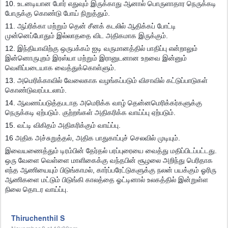
10. உடனடியான போர் எதுவும் இருக்காது ஆனால் பொருளாதார நெருக்கடி
போருக்கு கொண்டு போய் நிறுத்தும்.
11. ஆப்ரிக்கா மற்றும் தென் சீனக் கடலில் ஆதிக்கப் போட்டி
முன்னெப்போதும் இல்லாததை விட அதிகமாக இருக்கும்.
12. இந்தியாவிற்கு ஒருபக்கம் ஐடி வருமானத்தில் பாதிப்பு என்றாலும்
இன்னொருபுறம் இரஸ்யா மற்றும் இரானுடனான உறவை இன்னும்
வெளிப்படையாக வைத்துக்கொள்ளும்.
13. அமெரிக்காவில் வேலைகாக வழங்கப்படும் விசாவில் கட்டுப்பாடுகள்
கொண்டுவரப்படலாம்.
14. ஆவணப்படுத்தபடாத அமெரிக்க வாழ் தென்னமெரிக்கர்களுக்கு
நெருக்கடி ஏற்படும். குற்றங்கள் அதிகரிக்க வாய்ப்பு ஏற்படும்.
15. வட்டி விகிதம் அதிகரிக்கும் வாய்ப்பு.
16 அதிக அச்சுறுத்தல், அதிக பாதுகாப்புச் செலவில் முடியும்.
இவையணைத்தும் டிரம்பின் தேர்தல் பரப்புரையை வைத்து மதிப்பிடப்பட்டது.
ஒரு வேளை வெள்ளை மாளிகைக்கு வந்தபின் சூழலை அறிந்து பெரிதாக
எந்த ஆணியையும் பிடுங்காமல், கார்ப்பரேட்டுகளுக்கு நலன் பயக்கும் ஓரிரு
ஆணிகளை மட்டும் பிடுங்கி காலத்தை ஓட்டினால் உலகத்தில் இன்றுள்ள
நிலை தொடர வாய்ப்பு.
Thiruchenthil S