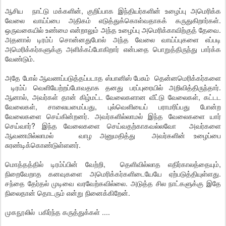
ஆசிய நாட்டு மக்களின், குறிப்பாக இந்தியர்களின் உழைப்பு அமெரிக்க
வேலை வாய்ப்பை அதிகம் எடுத்துக்கொள்வதாகக் கருதுகிறார்கள்.
ஒருவகையில் உண்மை என்றாலும் அந்த உழைப்பு அமெரிக்காவிற்குத் தேவை.
அதனால் டிரம்ப் சொன்னதுபோல் அந்த வேலை வாய்ப்புகளை எப்படி
அமெரிக்கர்களுக்கு அளிக்கப்போகிறார் என்பதை பொறுத்திருந்து பார்க்க
வேண்டும்.
அதே போல் ஆவணப்படுத்தப்படாத ஸ்பானிஸ் பேசும் தென்னமெரிக்கர்களை
டிரம்ப் வெளியேற்றப்போவதாக தனது பரப்புரையில் அறிவித்திருந்தார்.
ஆனால், அவர்கள் தான் கிழ்மட்ட வேலைகளான வீட்டு வேலைகள், கட்டட
வேலைகள், சாலையமைப்பது, புல்வெளியைப் பராமரிப்பது போன்ற
வேலைகளை செய்கின்றனர். அவர்களில்லாமல் இந்த வேலைகளை யார்
செய்வார்? இந்த வேலைகளை செய்வதற்காகவல்லவோ அவர்களை
ஆவணமில்லாமல் வாழ அனுமதித்து அவர்களின் உழைப்பை
சுரண்டிக்கொண்டுள்ளனர்.
மொத்தத்தில் டிரம்ப்பின் வேற்றி, தெளிவில்லாத எதிர்காலத்தையும்,
நிறைவேறாத கனவுகளை அமெரிக்கர்களிடையேயே ஏற்படுத்தியுள்ளது.
சந்தை தேர்தல் முடிவை வரவேற்கவில்லை. அடுத்த சில நாட்களுக்கு இதே
நிலைதான் தொடரும் என்று நினைக்கிறேன்.
முகநூலில் பகிர்ந்த கருத்துக்கள் ....