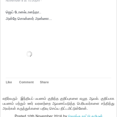
November 8 at 10:00pm
·
ஜெய் டோனல்டானந்தா..
அன்றே சொன்னார் அண்ணா...
Like
Comment
Share
எதிர்வரும் இந்தியப் பயணம் குறித்த குறிப்புகளை எழுத ஆவல். குறிப்பாக
பயணம் மற்றும் ஊர் வரலாற்றை ஆவணப்படுத்த பெரியவர்களை சந்தித்து
அவர்கள் கருத்துக்களை பதிவு செய்ய திட்டமிட்டுள்ளேன்.
Posted
10th November 2016
by
கொங்கு நாட்டு தமிழன்