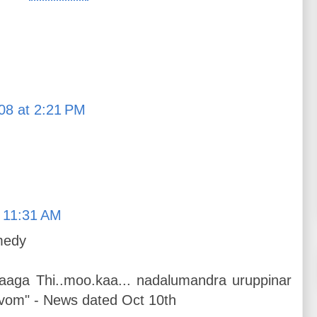
08 at 2:21 PM
t 11:31 AM
medy
kaaga Thi..moo.kaa... nadalumandra uruppinar
ivom" - News dated Oct 10th