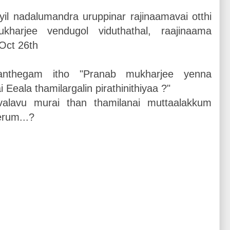
ayil nadalumandra uruppinar rajinaamavai otthi
harjee vendugol viduthathal, raajinaama
Oct 26th
anthegam itho "Pranab mukharjee yenna
ai Eeala thamilargalin pirathinithiyaa ?"
vvalavu murai than thamilanai muttaalakkum
erum...?