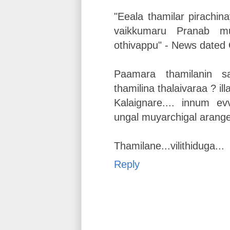
"Eeala thamilar pirachin
vaikkumaru Pranab muk
othivappu" - News dated 
Paamara thamilanin s
thamilina thalaivaraa ? ill
Kalaignare.... innum e
ungal muyarchigal arang
Thamilane...vilithiduga...
Reply