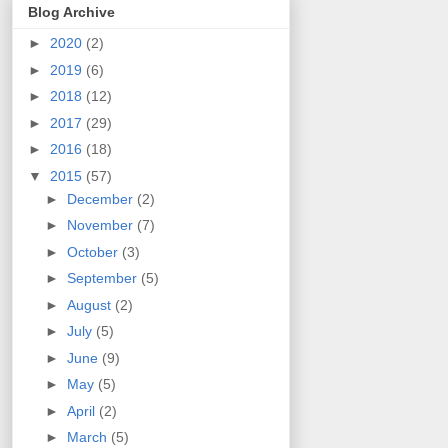
Blog Archive
►
2020
(2)
►
2019
(6)
►
2018
(12)
►
2017
(29)
►
2016
(18)
▼
2015
(57)
►
December
(2)
►
November
(7)
►
October
(3)
►
September
(5)
►
August
(2)
►
July
(5)
►
June
(9)
►
May
(5)
►
April
(2)
►
March
(5)